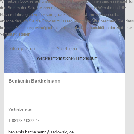
Wir nutzen Cookies auf unserer Website. Einige von ihnen sind essenziell für
den Betrieb der Seite, während andere uns helfen, diese Website und die
Nutzererfahrung zu verbessern (Tracking Cookies). Sie können selbst
entscheiden, ob Sie die Cookies zulassen möchten. Bitte beachten Sie, dass
bei einer Ablehnung womöglich nicht mehr alle Funktionalitäten der Seite zur
Verfügung stehen.
Akzeptieren
Ablehnen
Weitere Informationen
|
Impressum
Benjamin Barthelmann
Vertriebsleiter
T 08123 / 9322-44
benjamin.barthelmann@sadlowsky.de