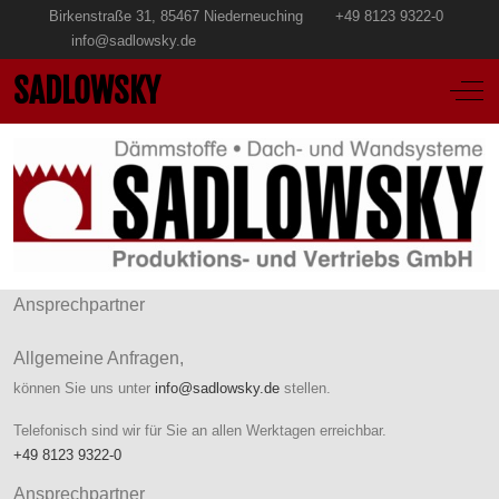
Birkenstraße 31, 85467 Niederneuching
+49 8123 9322-0
info@sadlowsky.de
SADLOWSKY
Off-
Ansprechpartner
Allgemeine Anfragen,
können Sie uns unter
info@sadlowsky.de
stellen.
Telefonisch sind wir für Sie an allen Werktagen erreichbar.
+49 8123 9322-0
Ansprechpartner