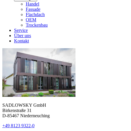
Handel
Fassade
Flachdach
OEM
Trockenbau
Service
Über uns
Kontakt
SADLOWSKY GmbH
Birkenstraße 31
D-85467 Niederneuching
+49 8123 9322-0